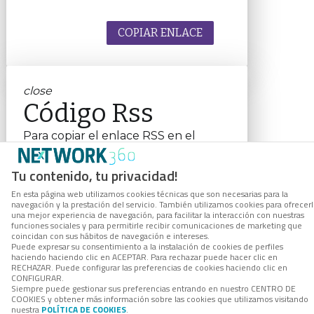
COPIAR ENLACE
close
Código Rss
Para copiar el enlace RSS en el
portapapeles, haga clic en el botón.
RSS link
Tu contenido, tu privacidad!
En esta página web utilizamos cookies técnicas que son necesarias para la
navegación y la prestación del servicio. También utilizamos cookies para ofrecer
una mejor experiencia de navegación, para facilitar la interacción con nuestras
funciones sociales y para permitirle recibir comunicaciones de marketing que
coincidan con sus hábitos de navegación e intereses.
COPIAR ENLACE
Puede expresar su consentimiento a la instalación de cookies de perfiles
haciendo haciendo clic en ACEPTAR. Para rechazar puede hacer clic en
RECHAZAR. Puede configurar las preferencias de cookies haciendo clic en
CONFIGURAR.
Siempre puede gestionar sus preferencias entrando en nuestro CENTRO DE
COOKIES y obtener más información sobre las cookies que utilizamos visitando
nuestra
POLÍTICA DE COOKIES
.