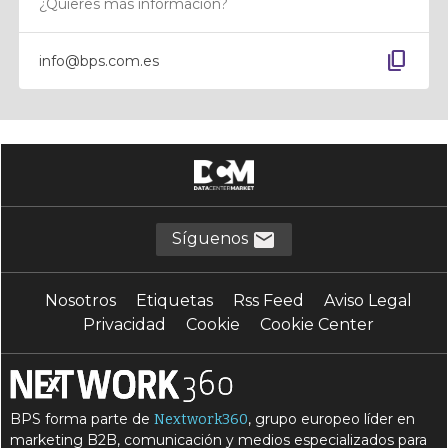
¿Quieres más información?
content_copy
info@bps.com.es
Síguenos
Nosotros
Etiquetas
Rss Feed
Aviso Legal
Privacidad
Cookie
Cookie Center
BPS forma parte de
, grupo europeo líder en
Nextwork360
marketing B2B, comunicación y medios especializados para