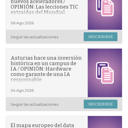
nuevos aceleradores /
filtr
filtr
OPINIÓN: Las lecciones TIC
extraídas del Mundial
los
los
resu
resu
06 Ago 2026
Seguir las actualizaciones
INSCRIBIRSE
Asturias hace una inversión
histórica en un campus de
IA / OPINIÓN: Hardware
como garante de una IA
responsable
04 Ago 2026
Seguir las actualizaciones
INSCRIBIRSE
El mapa europeo del data