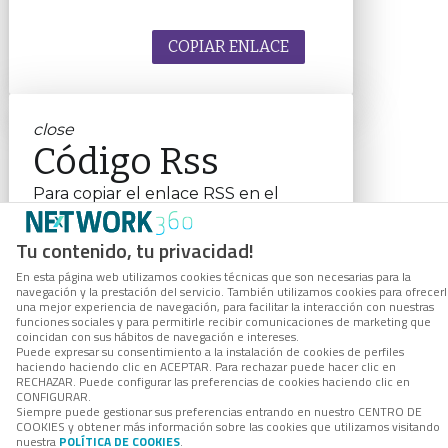
COPIAR ENLACE
close
Código Rss
Para copiar el enlace RSS en el
portapapeles, haga clic en el botón.
RSS link
Tu contenido, tu privacidad!
En esta página web utilizamos cookies técnicas que son necesarias para la
navegación y la prestación del servicio. También utilizamos cookies para ofrecer
una mejor experiencia de navegación, para facilitar la interacción con nuestras
funciones sociales y para permitirle recibir comunicaciones de marketing que
coincidan con sus hábitos de navegación e intereses.
COPIAR ENLACE
Puede expresar su consentimiento a la instalación de cookies de perfiles
haciendo haciendo clic en ACEPTAR. Para rechazar puede hacer clic en
RECHAZAR. Puede configurar las preferencias de cookies haciendo clic en
CONFIGURAR.
Siempre puede gestionar sus preferencias entrando en nuestro CENTRO DE
COOKIES y obtener más información sobre las cookies que utilizamos visitando
nuestra
POLÍTICA DE COOKIES
.