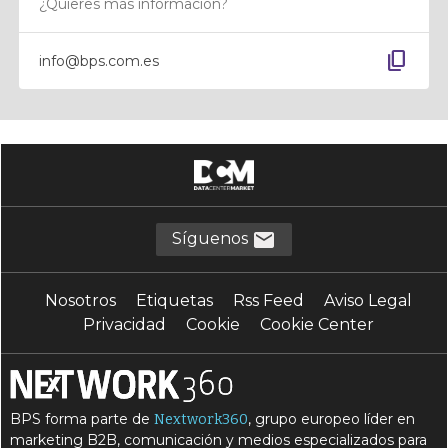
¿Quieres más información?
content_copy
info@bps.com.es
Síguenos
Nosotros
Etiquetas
Rss Feed
Aviso Legal
Privacidad
Cookie
Cookie Center
BPS forma parte de
, grupo europeo líder en
Nextwork360
marketing B2B, comunicación y medios especializados para