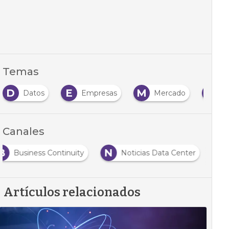
Temas
D
E
M
N
Datos
Empresas
Mercado
N
Canales
B
N
Business Continuity
Noticias Data Center
Artículos relacionados