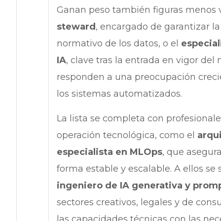
Ganan peso también figuras menos vi
steward
, encargado de garantizar la
normativo de los datos, o el
especial
IA
, clave tras la entrada en vigor de
responden a una preocupación crecien
los sistemas automatizados.
La lista se completa con profesionales
operación tecnológica, como el
arqu
especialista en MLOps
, que asegur
forma estable y escalable. A ellos s
ingeniero de IA generativa y prom
sectores creativos, legales y de consul
las capacidades técnicas con las nec