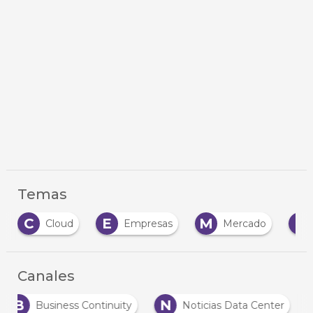
Temas
E
M
N
Cloud
Empresas
Mercado
Negocio
Canales
B
N
Business Continuity
Noticias Data Center