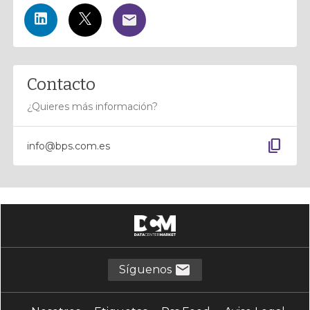
Contacto
¿Quieres más información?
content_copy
info@bps.com.es
Síguenos