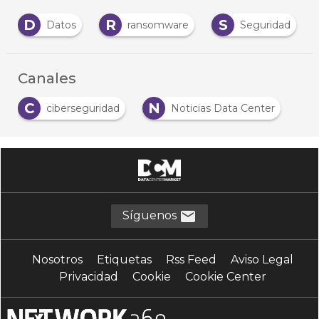
D
R
S
Datos
ransomware
Seguridad
Canales
C
N
ciberseguridad
Noticias Data Center
Síguenos
Nosotros
Etiquetas
Rss Feed
Aviso Legal
Privacidad
Cookie
Cookie Center