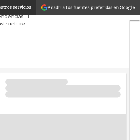
stros servicios
Añadir a tus fuentes preferidas en Google
 y Mercado
Proyectos
endencias TI
astructure
 de Datos
icial