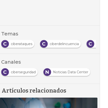
Temas
C
C
C
ciberataques
ciberdelincuencia
cibers
Canales
C
N
ciberseguridad
Noticias Data Center
Artículos relacionados