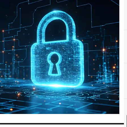
C
ciberamenazas