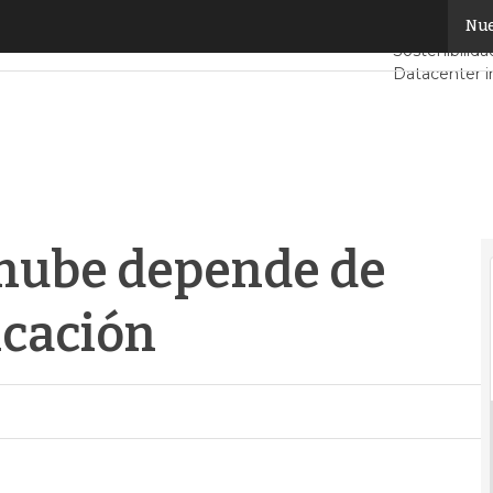
nube depende de identidad y autenticación
Nue
Servidores 
Sostenibilida
Datacenter i
Análisis Cen
Inteligencia A
 nube depende de
icación