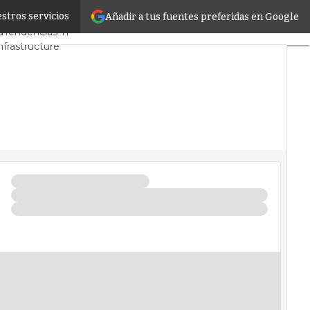
stros servicios
Añadir a tus fuentes preferidas en Google
CPD y Mercado
Proyectos
d
Tendencias TI
nfrastructure
tros de Datos
rtificial