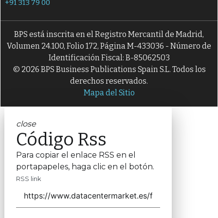
+91 313 79 00
BPS está inscrita en el Registro Mercantil de Madrid,
Volumen 24.100, Folio 172, Página M-433036 - Número de
Identificación Fiscal: B-85062503
© 2026 BPS Business Publications Spain S.L. Todos los
derechos reservados.
Mapa del Sitio
close
Código Rss
Para copiar el enlace RSS en el
portapapeles, haga clic en el botón.
RSS link