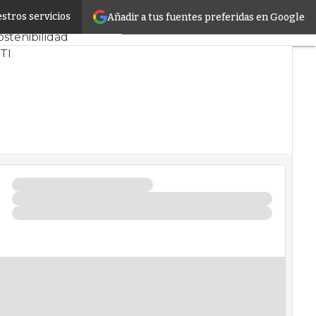
stros servicios
Añadir a tus fuentes preferidas en Google
 CPD y Mercado
ostenibilidad
TI
infrastructure
ntros de Datos
Artificial