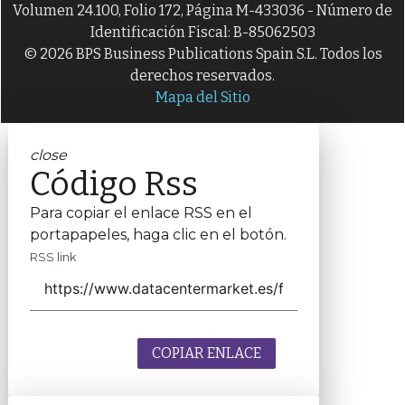
Volumen 24.100, Folio 172, Página M-433036 - Número de
Identificación Fiscal: B-85062503
© 2026 BPS Business Publications Spain S.L. Todos los
derechos reservados.
Mapa del Sitio
close
Código Rss
Para copiar el enlace RSS en el
portapapeles, haga clic en el botón.
RSS link
COPIAR ENLACE