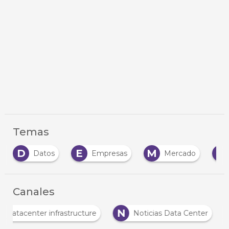
Temas
E
M
N
atos
Empresas
Mercado
Negocio
Canales
D
N
Datacenter infrastructure
Noticias Data Center