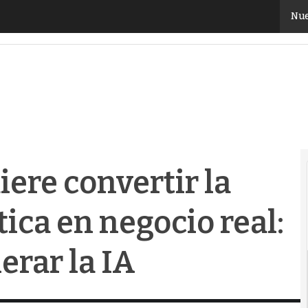
re convertir la computación cuántica en negocio real: a
Nue
iere convertir la
ca en negocio real:
lerar la IA