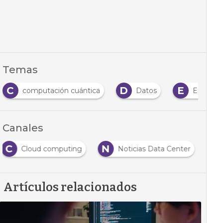
Temas
C
D
E
computación cuántica
Datos
Empresa
Canales
C
N
Cloud computing
Noticias Data Center
Artículos relacionados