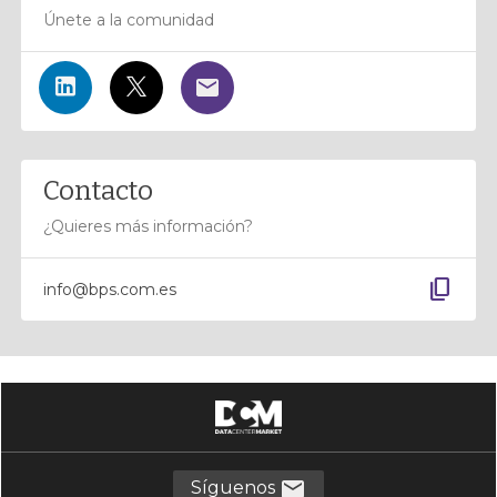
Únete a la comunidad
Contacto
¿Quieres más información?
content_copy
info@bps.com.es
Síguenos