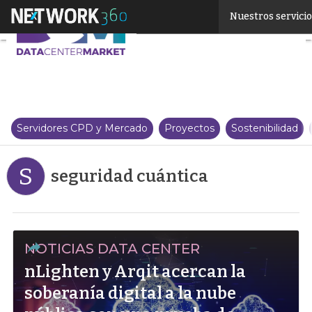
Linkedin
Nuestros servici
Twitter
Servidores CPD y Mercado
Proyectos
Sostenibilidad
S
seguridad cuántica
NOTICIAS DATA CENTER
nLighten y Arqit acercan la
soberanía digital a la nube