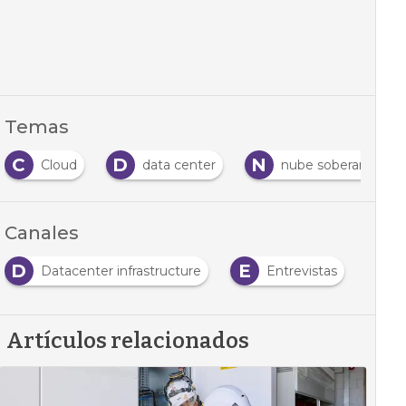
Temas
C
D
N
Cloud
data center
nube soberana
Canales
D
E
Datacenter infrastructure
Entrevistas
Artículos relacionados