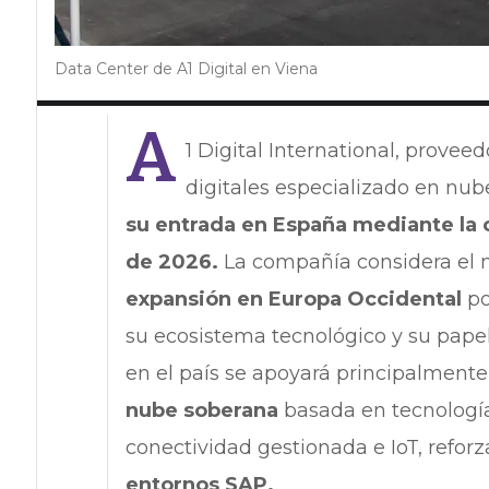
Data Center de A1 Digital en Viena
A
1 Digital International, provee
digitales especializado en nube
su entrada en España mediante la cr
de 2026.
La compañía considera el
expansión en Europa Occidental
po
su ecosistema tecnológico y su pape
en el país se apoyará principalment
nube soberana
basada en tecnología
conectividad gestionada e IoT, refo
entornos SAP.