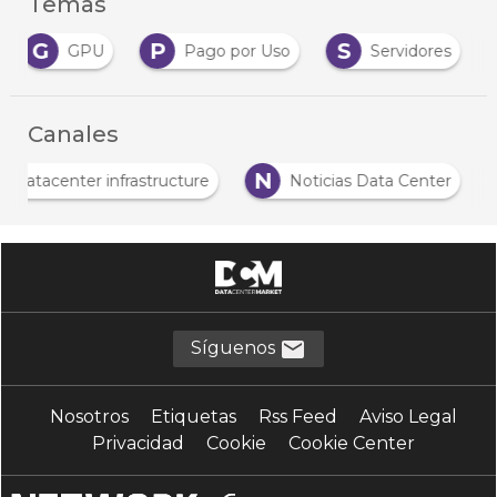
Temas
G
P
S
GPU
Pago por Uso
Servidores
Canales
N
Datacenter infrastructure
Noticias Data Center
Síguenos
Nosotros
Etiquetas
Rss Feed
Aviso Legal
Privacidad
Cookie
Cookie Center