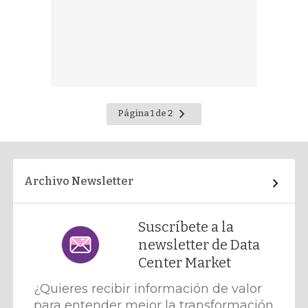
Ir
Página 1 de 2
a
la
página
siguiente
Archivo Newsletter
Suscríbete a la
newsletter de Data
Center Market
¿Quieres recibir información de valor
para entender mejor la transformación