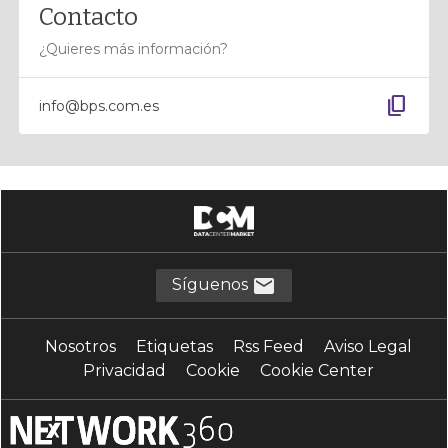
Contacto
¿Quieres más información?
content_copy
info@bps.com.es
Síguenos
Nosotros
Etiquetas
Rss Feed
Aviso Legal
Privacidad
Cookie
Cookie Center