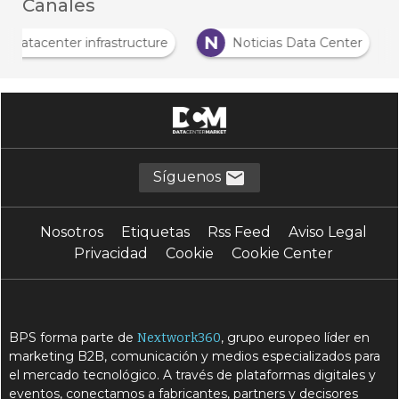
Canales
D
N
Datacenter infrastructure
Noticias Data Center
Síguenos
Nosotros
Etiquetas
Rss Feed
Aviso Legal
Privacidad
Cookie
Cookie Center
BPS forma parte de
, grupo europeo líder en
Nextwork360
marketing B2B, comunicación y medios especializados para
el mercado tecnológico. A través de plataformas digitales y
eventos, conectamos a fabricantes, partners y decisores