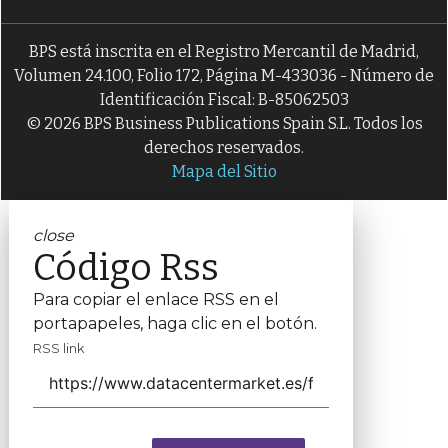
BPS está inscrita en el Registro Mercantil de Madrid,
Volumen 24.100, Folio 172, Página M-433036 - Número de
Identificación Fiscal: B-85062503
© 2026 BPS Business Publications Spain S.L. Todos los
derechos reservados.
Mapa del Sitio
close
Código Rss
Para copiar el enlace RSS en el
portapapeles, haga clic en el botón.
RSS link