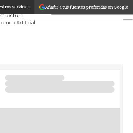
stros servicios
Añadir a tus fuentes preferidas en Google
yectos
Sostenibilidad
astructure
gencia Artificial