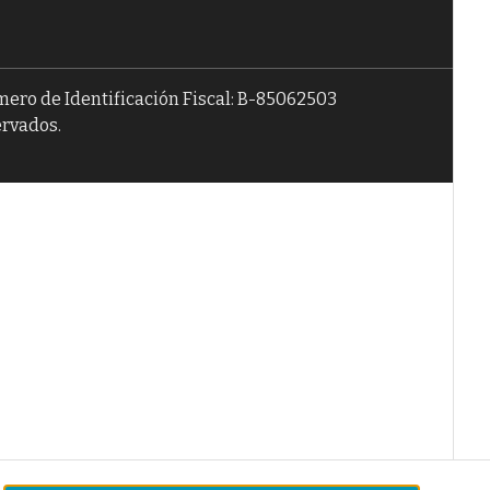
úmero de Identificación Fiscal: B-85062503
ervados.