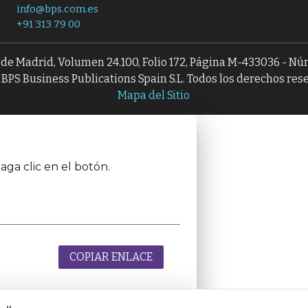
info@bps.com.es
+91 313 79 00
l de Madrid, Volumen 24.100, Folio 172, Página M-433036 - N
BPS Business Publications Spain S.L. Todos los derechos res
Mapa del Sitio
aga clic en el botón.
COPIAR ENLACE