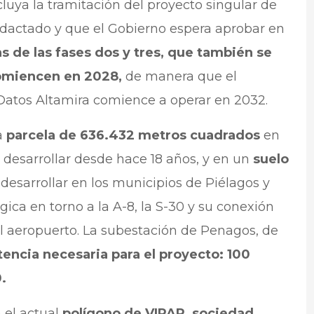
luya la tramitación del proyecto singular de
redactado y que el Gobierno espera aprobar en
s de las fases dos y tres, que también se
comiencen en 2028,
de manera que el
atos Altamira comience a operar en 2032.
a
parcela de 636.432 metros cuadrados
en
n desarrollar desde hace 18 años, y en un
suelo
desarrollar en los municipios de Piélagos y
gica en torno a la A-8, la S-30 y su conexión
el aeropuerto. La subestación de Penagos, de
tencia necesaria para el proyecto: 100
30.
n el actual
polígono de VIPAR, sociedad