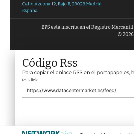
Calle Azcona 12, Bajo B, 28028 Madrid
España
BPS está inscrita en el Registro Mercanti
© 2026 
Código Rss
Para copiar el enlace RSS en el portapapeles, h
RSS link