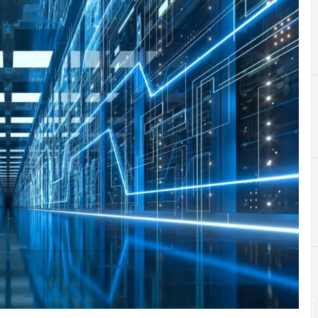
A
aapp
D
D