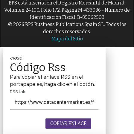
BPS está inscrita en el Registro Mercantil de Madrid,
Volumen 24.100, Folio 172, Página M-433036 - Número de
Identificación Fiscal: B-85062503
© 2026 BPS Business Publications Spain S.L. Todos los
derechos reservados.
Mapa del Sitio
close
Código Rss
Para copiar el enlace RSS en el
portapapeles, haga clic en el botón.
RSS link
COPIAR ENLACE