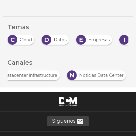
Temas
D
E
I
Datos
Empresas
Inteligencia Artific
…
Canales
D
N
Datacenter infrastructure
Noticias Data Cent
…
Síguenos