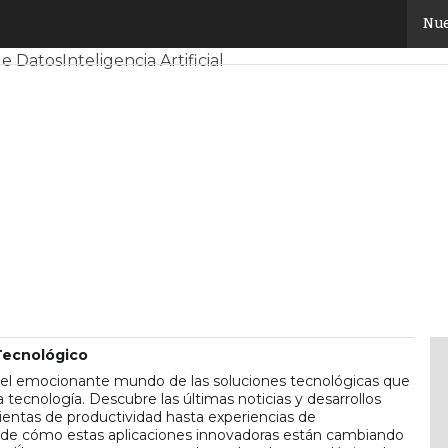
Nue
y Mercado
Proyectos
Sostenibilidad
Tendencias TI
Datacent
de Datos
Inteligencia Artificial
Tecnológico
s el emocionante mundo de las soluciones tecnológicas que
tecnología. Descubre las últimas noticias y desarrollos
mientas de productividad hasta experiencias de
 de cómo estas aplicaciones innovadoras están cambiando