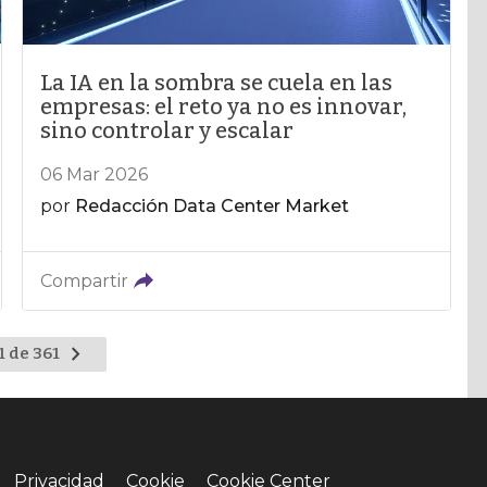
La IA en la sombra se cuela en las
empresas: el reto ya no es innovar,
sino controlar y escalar
06 Mar 2026
por
Redacción Data Center Market
Compartir
Ir
1 de 361
a
la
página
siguiente
Privacidad
Cookie
Cookie Center