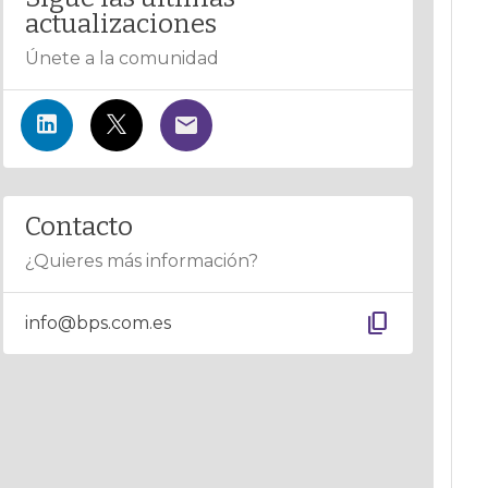
actualizaciones
Únete a la comunidad
Contacto
¿Quieres más información?
content_copy
info@bps.com.es