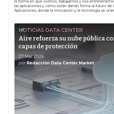
la forma en que vivimos, trabajamos y nos entretenemos
las aplicaciones y cómo están dando forma al futuro de la
Aplicaciones, donde la innovación y la tecnología se unen
NOTICIAS DATA CENTER
Aire refuerza su nube pública c
capas de protección
27 Mar 2026
por
Redacción Data Center Market