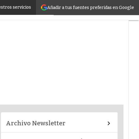
stros servicios
Añadir a tus fuentes preferidas en Google
er infrastructure
Archivo Newsletter