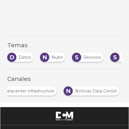
Temas
D
N
S
S
Datos
Nube
Servicios
Sol
Canales
N
Datacenter infrastructure
Noticias Data Center