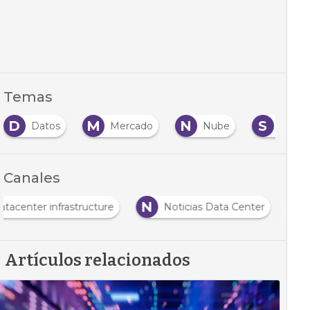
Temas
D
M
N
S
Datos
Mercado
Nube
Servic
Canales
N
atacenter infrastructure
Noticias Data Center
Artículos relacionados