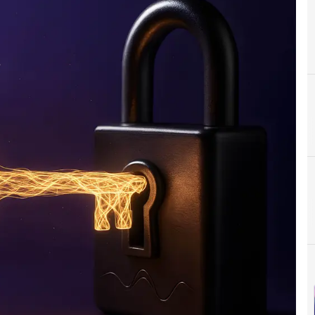
C
Cloud
D
D