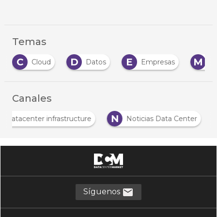
Temas
D
E
M
Cloud
Datos
Empresas
Mercado
Canales
D
N
Datacenter infrastructure
Noticias Data Center
Síguenos