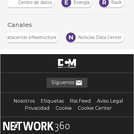
E
R
Centro de datos
Energía
Rack
Canales
N
Datacenter infrastructure
Noticias Data Center
Síguenos
Nosotros
Etiquetas
Rss Feed
Aviso Legal
Privacidad
Cookie
Cookie Center