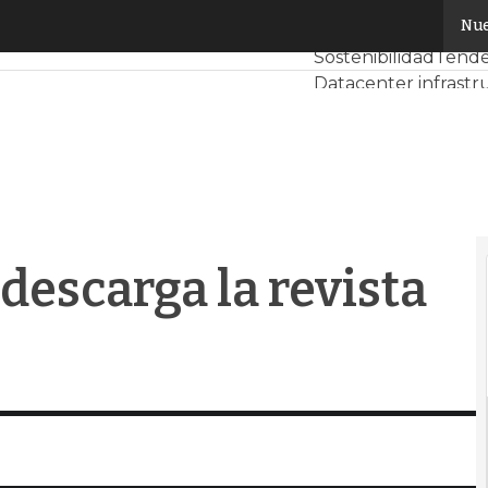
scarga la revista digital completa
Nue
Servidores CPD y M
Sostenibilidad
Tende
Datacenter infrastr
Análisis Centros de 
Inteligencia Artificia
escarga la revista