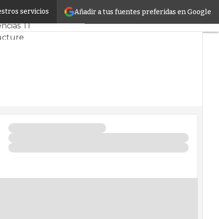
stros servicios
Añadir a tus fuentes preferidas en Google
ercado
Proyectos
ncias TI
ucture
Datos
l