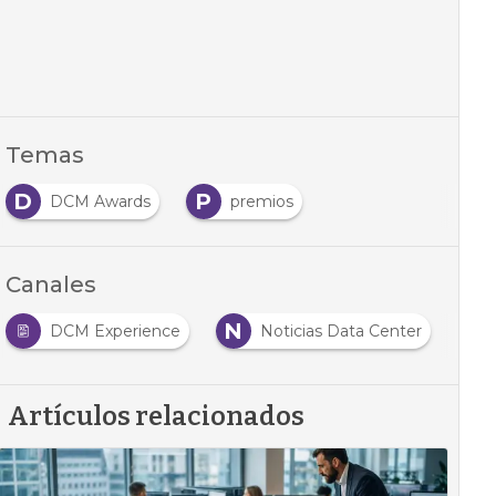
Temas
D
P
DCM Awards
premios
Canales
N
DCM Experience
Noticias Data Center
Artículos relacionados