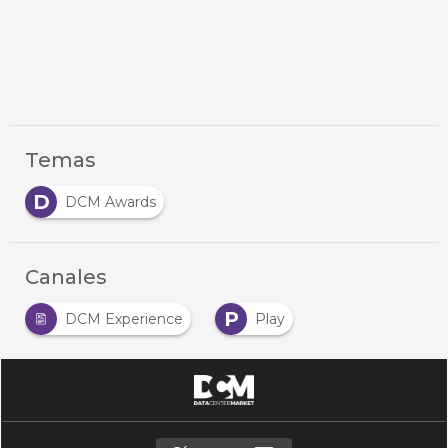
Temas
D
DCM Awards
Canales
P
DCM Experience
Play