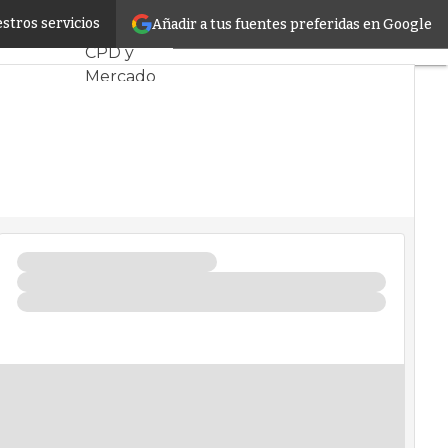
a completa
stros servicios
Añadir a tus fuentes preferidas en Google
Servidores
CPD y
Mercado
Proyectos
Sostenibilidad
Tendencias
TI
Datacenter
infrastructure
Análisis
Centros de
Datos
Inteligencia
Artificial