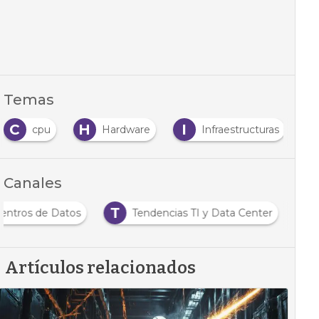
Temas
C
H
I
S
cpu
Hardware
Infraestructuras
Canales
T
 Centros de Datos
Tendencias TI y Data Center
Artículos relacionados