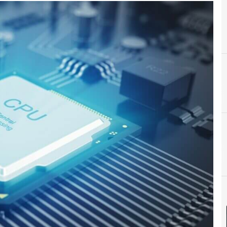
C
chips
A
Análisis