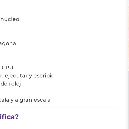
 núcleo
agonal
e CPU
, ejecutar y escribir
de reloj
la y a gran escala
ifica?