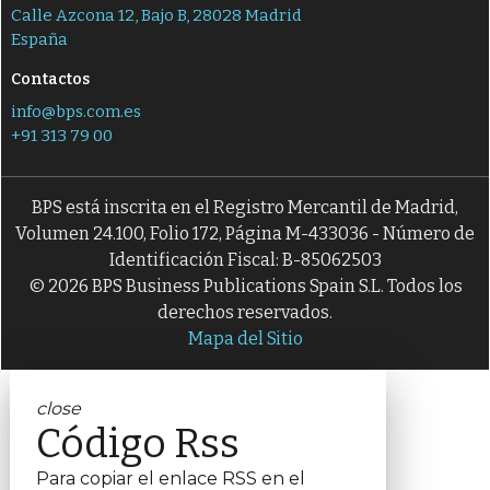
Calle Azcona 12, Bajo B, 28028 Madrid
España
Contactos
info@bps.com.es
+91 313 79 00
BPS está inscrita en el Registro Mercantil de Madrid,
Volumen 24.100, Folio 172, Página M-433036 - Número de
Identificación Fiscal: B-85062503
© 2026 BPS Business Publications Spain S.L. Todos los
derechos reservados.
Mapa del Sitio
close
Código Rss
Para copiar el enlace RSS en el