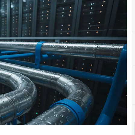
C
Cloud
A
A