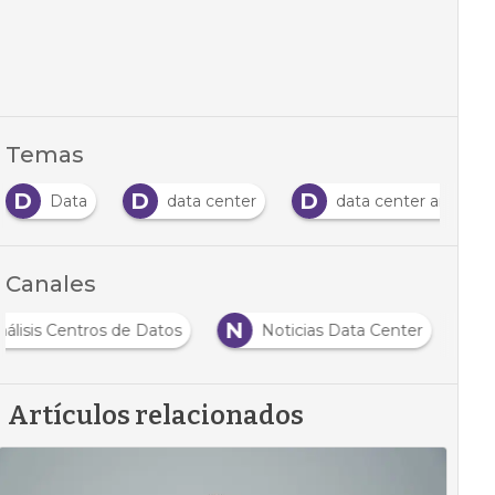
Temas
D
D
D
Data
data center
data center arquitec
Canales
N
nálisis Centros de Datos
Noticias Data Center
Artículos relacionados