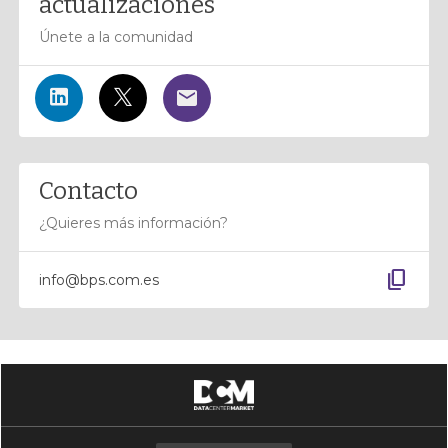
actualizaciones
Únete a la comunidad
Contacto
¿Quieres más información?
content_copy
info@bps.com.es