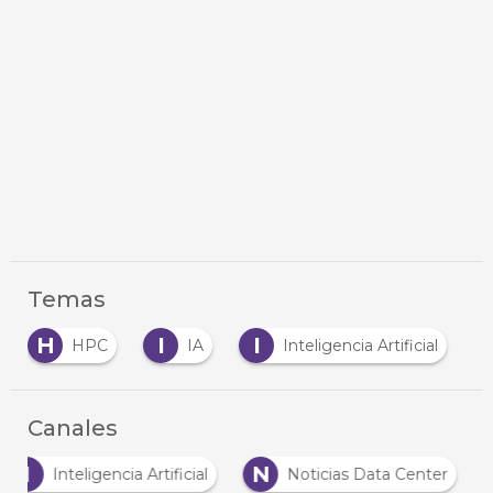
Temas
I
I
S
HPC
IA
Inteligencia Artificial
servido
Canales
I
N
Inteligencia Artificial
Noticias Data Center