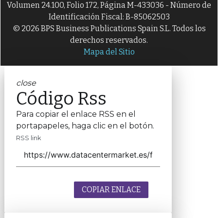
Volumen 24.100, Folio 172, Página M-433036 - Número de
Identificación Fiscal: B-85062503
© 2026 BPS Business Publications Spain S.L. Todos los
derechos reservados.
Mapa del Sitio
close
Código Rss
Para copiar el enlace RSS en el
portapapeles, haga clic en el botón.
RSS link
COPIAR ENLACE