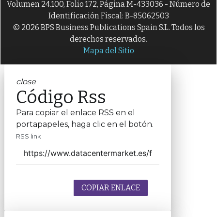
Volumen 24.100, Folio 172, Página M-433036 - Número de
Identificación Fiscal: B-85062503
© 2026 BPS Business Publications Spain S.L. Todos los
derechos reservados.
Mapa del Sitio
close
Código Rss
Para copiar el enlace RSS en el
portapapeles, haga clic en el botón.
RSS link
COPIAR ENLACE