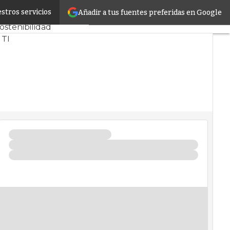
stros servicios
Añadir a tus fuentes preferidas en Google
 CPD y Mercado
ostenibilidad
 TI
infrastructure
ntros de Datos
Artificial