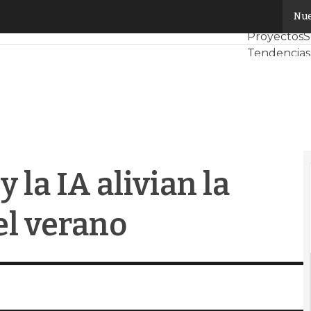
a IA alivian la presión logística del verano
Nue
Servidores
Proyectos
S
Tendencias
Datacenter 
Análisis Ce
Inteligencia 
 la IA alivian la
el verano