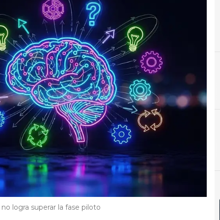
I
IA
o logra superar la fase piloto