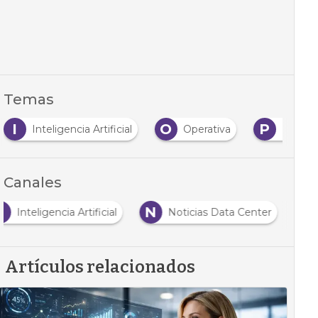
Temas
I
O
P
Inteligencia Artificial
Operativa
Proyec
Canales
I
N
Inteligencia Artificial
Noticias Data Center
Artículos relacionados