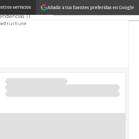
stros servicios
Añadir a tus fuentes preferidas en Google
 y Mercado
Proyectos
endencias TI
rastructure
s de Datos
ficial