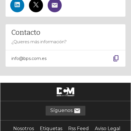
Contacto
¿Quieres más información?
content_copy
info@bps.com.es
Síguenos
Nosotros
Etiquetas
Rss Feed
Aviso Legal