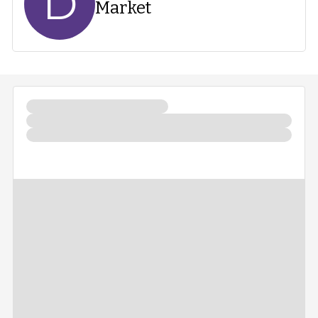
D
Market