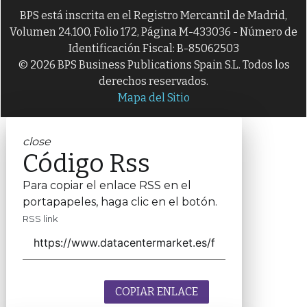
BPS está inscrita en el Registro Mercantil de Madrid,
Volumen 24.100, Folio 172, Página M-433036 - Número de
Identificación Fiscal: B-85062503
© 2026 BPS Business Publications Spain S.L. Todos los
derechos reservados.
Mapa del Sitio
close
Código Rss
Para copiar el enlace RSS en el
portapapeles, haga clic en el botón.
RSS link
COPIAR ENLACE