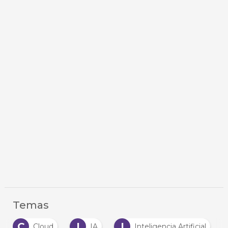
Temas
C
I
I
Cloud
IA
Inteligencia Artificial