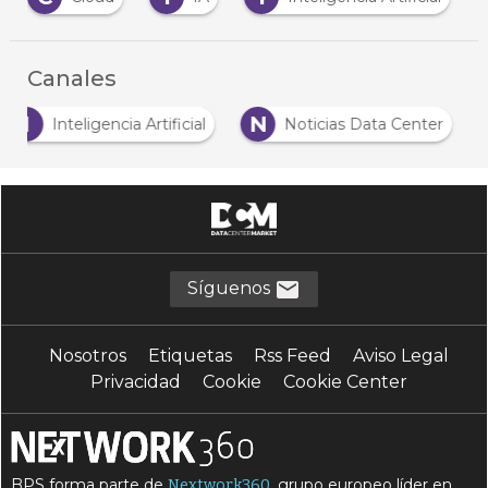
Canales
I
N
Inteligencia Artificial
Noticias Data Center
Síguenos
Nosotros
Etiquetas
Rss Feed
Aviso Legal
Privacidad
Cookie
Cookie Center
BPS forma parte de
, grupo europeo líder en
Nextwork360