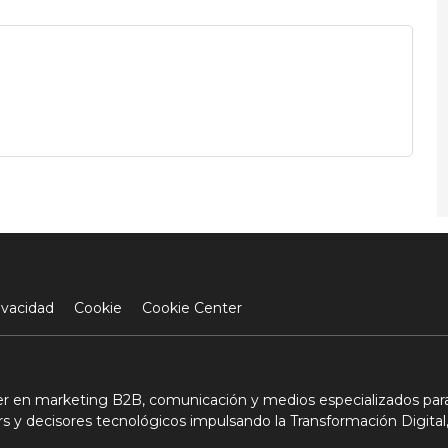
ivacidad
Cookie
Cookie Center
der en marketing B2B, comunicación y medios especializados para
s y decisores tecnológicos impulsando la Transformación Digital,