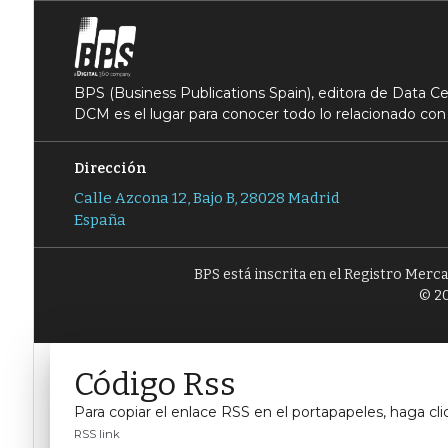
BPS (Business Publications Spain), editora de Data 
DCM es el lugar para conocer todo lo relacionado con 
Dirección
Calle Azcona 12, Bajo B, 28028 Madrid
España
BPS está inscrita en el Registro Merc
© 20
Código Rss
Para copiar el enlace RSS en el portapapeles, haga cli
RSS link