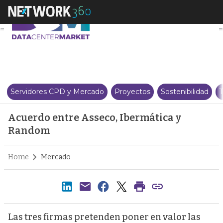
Acuerdo entre Asseco, Ibermát
Servidores CPD y Mercado
Proyectos
Sostenibilidad
T
Acuerdo entre Asseco, Ibermática y
Random
Home
Mercado
Las tres firmas pretenden poner en valor las