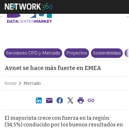
Avnet se hace más fuerte en E
Servidores CPD y Mercado
Proyectos
Sostenibilidad
T
Avnet se hace más fuerte en EMEA
Home
Mercado
El mayorista crece con fuerza en la región
(34,5%) conducido por los buenos resultados en