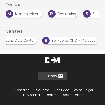
Temas
M
R
S
Mantenimiento
Resultados
SaaS
Canales
S
Noticias Data Center
Servidores CPD y Mercado
Síguenos
Nosotros
Etiquetas
Rss Feed
Aviso Legal
Privacidad
Cookie
Cookie Center