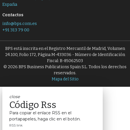
España
Contactos
info@bps.com.es
+91 313 79 00
BPS está inscrita en el Registro Mercantil de Madrid, Volumen
24.100, Folio 172, Página M-433036 - Número de Identificación
Fiscal: B-85062503
© 2026 BPS Business Publications Spain S.L. Todos los derechos
reservados.
Mapa del Sitio
close
Código Rss
Para copiar el enlace RSS en el
portapapeles, haga clic en el botón.
RSS link