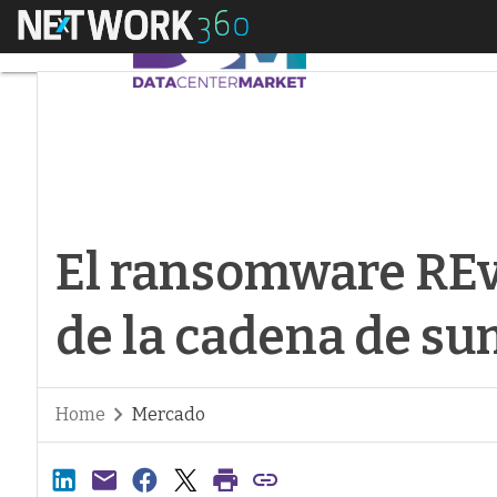
Menú
El ransomware REvil 
El ransomware REvil
de la cadena de su
Home
Mercado