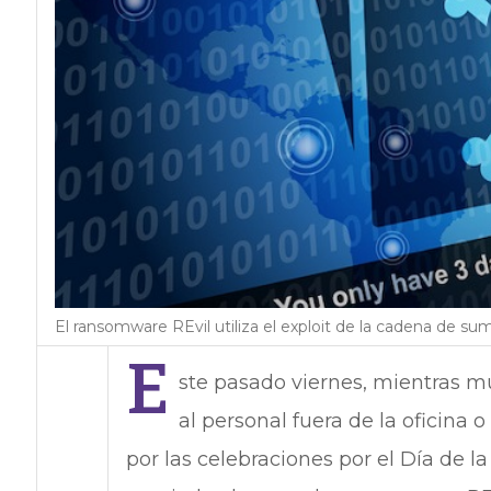
El ransomware REvil utiliza el exploit de la cadena de sum
E
ste pasado viernes, mientras 
al personal fuera de la oficina
por las celebraciones por el Día de l