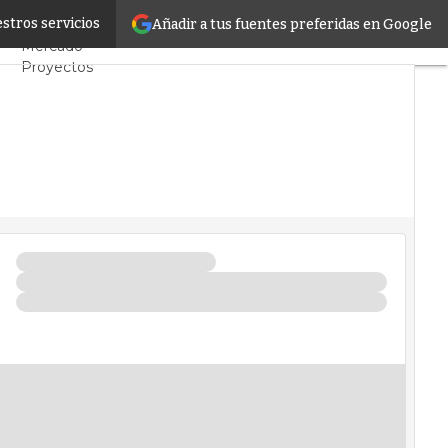
car
stros servicios
Añadir a tus fuentes preferidas en Google
Servidores CPD y
Mercado
Proyectos
Sostenibilidad
Tendencias TI
Datacenter
infrastructure
Análisis Centros de
Datos
Inteligencia Artificial