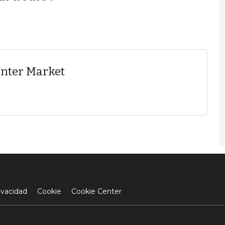
enter Market
ivacidad
Cookie
Cookie Center