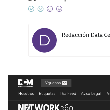
D
Redacción Data C
Síguenos
Nosotros
Etiquetas
Rss Feed
Aviso Legal
Pr