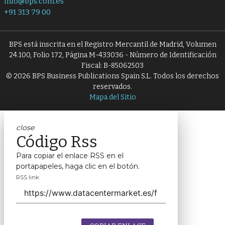
info@bps.com.es
+91 313 79 00
BPS está inscrita en el Registro Mercantil de Madrid, Volumen
24.100, Folio 172, Página M-433036 - Número de Identificación
Fiscal: B-85062503
© 2026 BPS Business Publications Spain S.L. Todos los derechos
reservados.
Mapa del Sitio
close
Código Rss
Para copiar el enlace RSS en el
portapapeles, haga clic en el botón.
RSS link