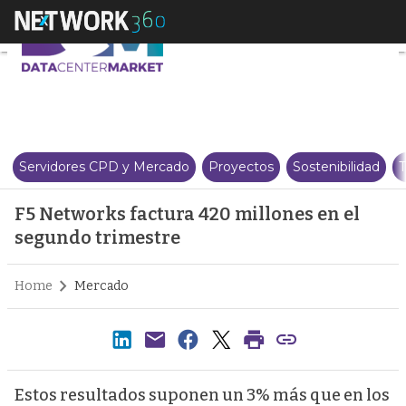
F5 Networks factura 420 millon
Servidores CPD y Mercado
Proyectos
Sostenibilidad
T
F5 Networks factura 420 millones en el
segundo trimestre
Home
Mercado
Estos resultados suponen un 3% más que en los