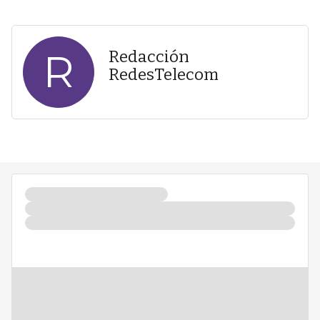
R
Redacción
RedesTelecom