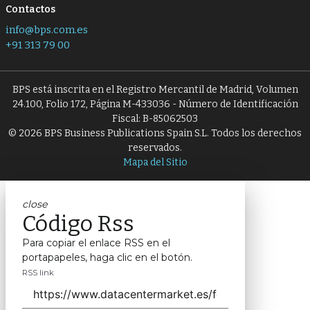
Contactos
info@bps.com.es
+91 313 79 00
BPS está inscrita en el Registro Mercantil de Madrid, Volumen
24.100, Folio 172, Página M-433036 - Número de Identificación
Fiscal: B-85062503
© 2026 BPS Business Publications Spain S.L. Todos los derechos
reservados.
Mapa del Sitio
close
Código Rss
Para copiar el enlace RSS en el
portapapeles, haga clic en el botón.
RSS link