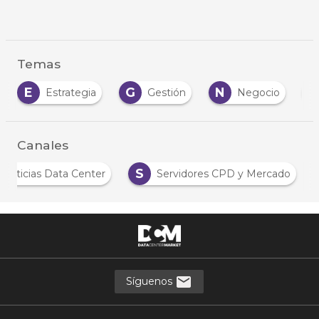
Temas
E
G
N
N
Estrategia
Gestión
Negocio
Canales
S
Noticias Data Center
Servidores CPD y Mercado
Síguenos