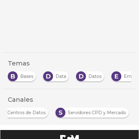
Temas
D
D
E
E
Data
Datos
Empresas
En
Canales
A
S
Análisis Centros de Datos
Servidores CPD y 