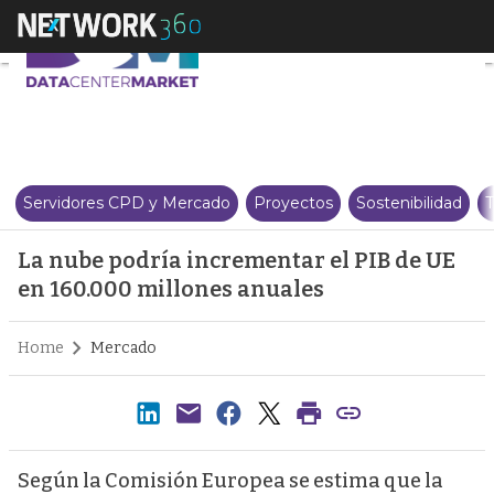
La nube podría incrementar el 
Servidores CPD y Mercado
Proyectos
Sostenibilidad
T
La nube podría incrementar el PIB de UE
en 160.000 millones anuales
Home
Mercado
Según la Comisión Europea se estima que la