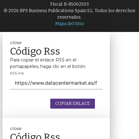
Fiscal: B-85062503
© 2026 BPS Business Publications Spain S.L. Todos los derechos
reservados.
Mapa del Sitio
close
Código Rss
Para copiar el enlace RSS en el
portapapeles, haga clic en el botón.
RSS link
COPIAR ENLACE
close
Código Rss